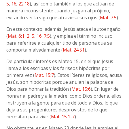
5
,
16
;
22:18
), así como también a los que actúan de
manera inconsistente cuando juzgan al prójimo,
evitando ver la viga que atraviesa sus ojos (
Mat. 7:5
).
En este contexto, además, Jesús ataca el autoengaño
(
Mat. 6:1
,
2
,
5
,
16
;
7:5
), y emplea el término incluso
para referirse a cualquier tipo de persona que se
comporta malvadamente (
Mat. 24:51
).
De particular interés es Mateo 15, en el que Jesús
llama a los escribas y los fariseos hipócritas por
primera vez (
Mat. 15:7
). Estos líderes religiosos, acusa
Jesús, son hipócritas porque anulan la palabra de
Dios para honrar la tradición (
Mat. 15:6
). En lugar de
honrar al padre y a la madre, como Dios ordena, ellos
instruyen a la gente para que dé todo a Dios, lo que
deja a sus progenitores desprovistos de lo que
necesitan para vivir (
Mat. 15:1-7
).
No obstante, es en Mateo 23 donde Jesús emplea el