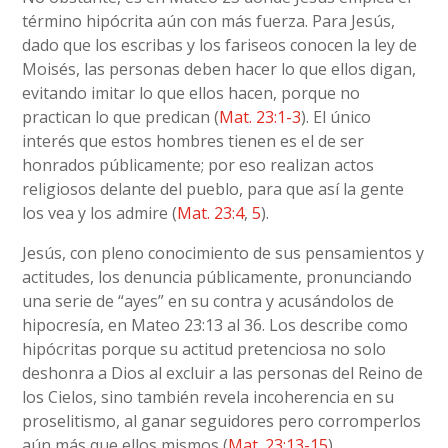
término hipócrita aún con más fuerza. Para Jesús,
dado que los escribas y los fariseos conocen la ley de
Moisés, las personas deben hacer lo que ellos digan,
evitando imitar lo que ellos hacen, porque no
practican lo que predican (
Mat. 23:1-3
). El único
interés que estos hombres tienen es el de ser
honrados públicamente; por eso realizan actos
religiosos delante del pueblo, para que así la gente
los vea y los admire (
Mat. 23:4
,
5
).
Jesús, con pleno conocimiento de sus pensamientos y
actitudes, los denuncia públicamente, pronunciando
una serie de “ayes” en su contra y acusándolos de
hipocresía, en Mateo 23:13 al 36. Los describe como
hipócritas porque su actitud pretenciosa no solo
deshonra a Dios al excluir a las personas del Reino de
los Cielos, sino también revela incoherencia en su
proselitismo, al ganar seguidores pero corromperlos
aún más que ellos mismos (
Mat. 23:13-15
).