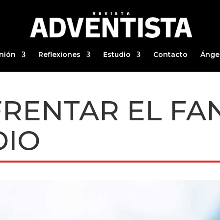
nión
Reflexiones
Estudio
Contacto
Ánge
RENTAR EL FA
DIO