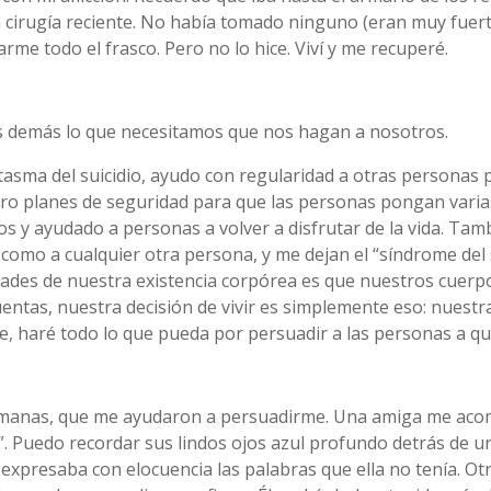
cirugía reciente. No había tomado ninguno (eran muy fuertes
rme todo el frasco. Pero no lo hice. Viví y me recuperé.
 demás lo que necesitamos que nos hagan a nosotros.
asma del suicidio, ayudo con regularidad a otras personas p
ro planes de seguridad para que las personas pongan varias 
ios y ayudado a personas a volver a disfrutar de la vida. Tam
como a cualquier otra persona, y me dejan el “síndrome del 
dades de nuestra existencia corpórea es que nuestros cuerp
cuentas, nuestra decisión de vivir es simplemente eso: nuest
e, haré todo lo que pueda por persuadir a las personas a que
rmanas, que me ayudaron a persuadirme. Una amiga me acom
i”. Puedo recordar sus lindos ojos azul profundo detrás de u
a expresaba con elocuencia las palabras que ella no tenía. O