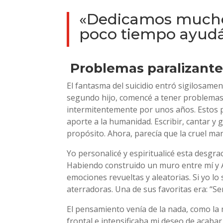
«Dedicamos mucho 
poco tiempo ayudá
Problemas paralizante
El fantasma del suicidio entró sigilosame
segundo hijo, comencé a tener problemas r
intermitentemente por unos años. Estos p
aporte a la humanidad. Escribir, cantar y
propósito. Ahora, parecía que la cruel ma
Yo personalicé y espiritualicé esta desgr
Habiendo construido un muro entre mí y A
emociones revueltas y aleatorias. Si yo lo
aterradoras. Una de sus favoritas era: “S
El pensamiento venía de la nada, como la 
frontal e intensificaba mi deseo de acabar