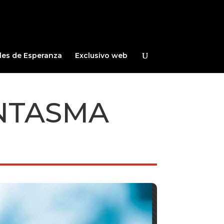
les de Esperanza
Exclusivo web
NTASMA