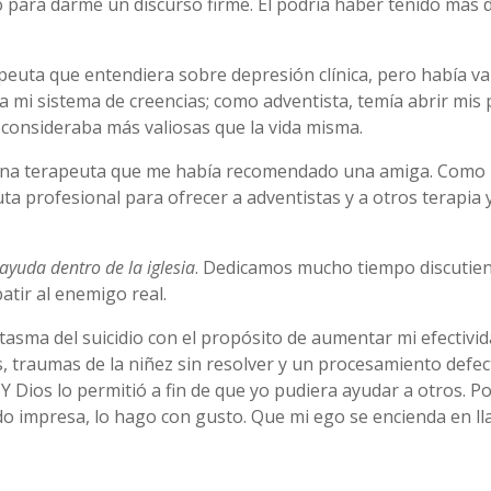
 para darme un discurso firme. Él podría haber tenido más d
uta que entendiera sobre depresión clínica, pero había var
 mi sistema de creencias; como adventista, temía abrir mis
o consideraba más valiosas que la vida misma.
na terapeuta que me había recomendado una amiga. Como re
 profesional para ofrecer a adventistas y a otros terapia y
 ayuda dentro de la iglesia
. Dedicamos mucho tiempo discutie
tir al enemigo real.
asma del suicidio con el propósito de aumentar mi efectivida
s, traumas de la niñez sin resolver y un procesamiento defe
 Y Dios lo permitió a fin de que yo pudiera ayudar a otros.
ndo impresa, lo hago con gusto. Que mi ego se encienda en l