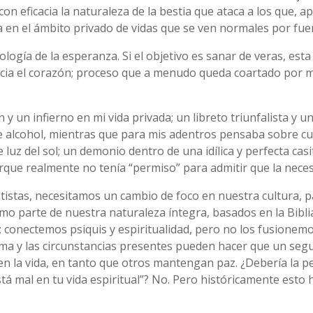
 con eficacia la naturaleza de la bestia que ataca a los que
a en el ámbito privado de vidas que se ven normales por fuer
ología de la esperanza. Si el objetivo es sanar de veras, est
acia el corazón; proceso que a menudo queda coartado por
ón y un infierno en mi vida privada; un libreto triunfalista 
e alcohol, mientras que para mis adentros pensaba sobre cu
 luz del sol; un demonio dentro de una idílica y perfecta casi
orque realmente no tenía “permiso” para admitir que la neces
tistas, necesitamos un cambio de foco en nuestra cultura, pa
mo parte de nuestra naturaleza íntegra, basados en la Bibl
; conectemos psiquis y espiritualidad, pero no los fusione
rauma y las circunstancias presentes pueden hacer que un s
n la vida, en tanto que otros mantengan paz. ¿Debería la pe
á mal en tu vida espiritual”? No. Pero históricamente esto