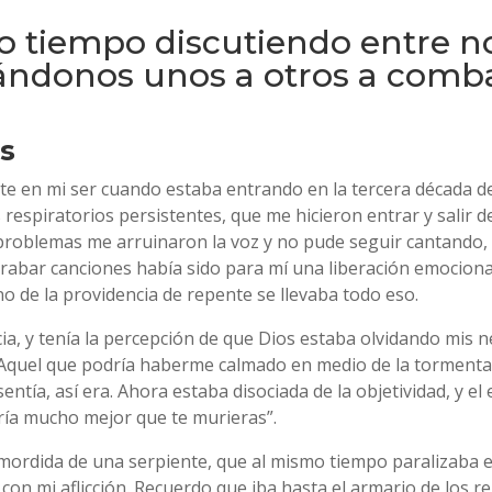
tiempo discutiendo entre no
ndonos unos a otros a combat
s
nte en mi ser cuando estaba entrando en la tercera década d
espiratorios persistentes, que me hicieron entrar y salir de
roblemas me arruinaron la voz y no pude seguir cantando, 
 grabar canciones había sido para mí una liberación emocion
no de la providencia de repente se llevaba todo eso.
acia, y tenía la percepción de que Dios estaba olvidando mis
quel que podría haberme calmado en medio de la tormenta, 
 sentía, así era. Ahora estaba disociada de la objetividad, y
ería mucho mejor que te murieras”.
mordida de una serpiente, que al mismo tiempo paralizaba el
 con mi aflicción. Recuerdo que iba hasta el armario de los 