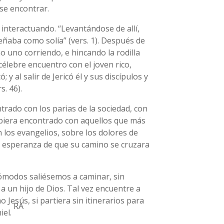
se encontrar.
interactuando. “Levantándose de allí,
nseñaba como solía” (vers. 1). Después de
o uno corriendo, e hincando la rodilla
célebre encuentro con el joven rico,
 al salir de Jericó él y sus discípulos y
. 46).
rado con los parias de la sociedad, con
hubiera encontrado con aquellos que más
 los evangelios, sobre los dolores de
la esperanza de que su camino se cruzara
cómodos saliésemos a caminar, sin
a un hijo de Dios. Tal vez encuentre a
Jesús, si partiera sin itinerarios para
RA
iel.