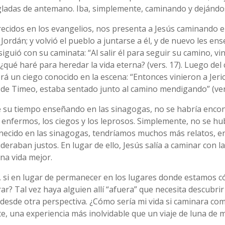
gladas de antemano. Iba, simplemente, caminando y dejándo
ecidos en los evangelios, nos presenta a Jesús caminando e 
l Jordán; y volvió el pueblo a juntarse a él, y de nuevo les e
uió con su caminata: “Al salir él para seguir su camino, vin
¿qué haré para heredar la vida eterna? (vers. 17). Luego del 
un ciego conocido en la escena: “Entonces vinieron a Jericó; y
o de Timeo, estaba sentado junto al camino mendigando” (vers
e su tiempo enseñando en las sinagogas, no se habría encont
los enfermos, los ciegos y los leprosos. Simplemente, no se 
necido en las sinagogas, tendríamos muchos más relatos, en
deraban justos. En lugar de ello, Jesús salía a caminar con 
na vida mejor.
ia, si en lugar de permanecer en los lugares donde estamos 
? Tal vez haya alguien allí “afuera” que necesita descubrir 
esde otra perspectiva. ¿Cómo sería mi vida si caminara como 
 una experiencia más inolvidable que un viaje de luna de m