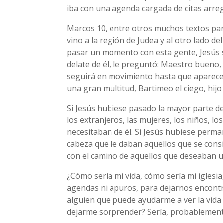
iba con una agenda cargada de citas arre
Marcos 10, entre otros muchos textos par
vino a la región de Judea y al otro lado de
pasar un momento con esta gente, Jesús sig
delate de él, le preguntó: Maestro bueno, 
seguirá en movimiento hasta que aparecerá 
una gran multitud, Bartimeo el ciego, hij
Si Jesús hubiese pasado la mayor parte d
los extranjeros, las mujeres, los niños, 
necesitaban de él. Si Jesús hubiese perma
cabeza que le daban aquellos que se consi
con el camino de aquellos que deseaban u
¿Cómo sería mi vida, cómo sería mi igles
agendas ni apuros, para dejarnos encontrar
alguien que puede ayudarme a ver la vida d
dejarme sorprender? Sería, probablemente,