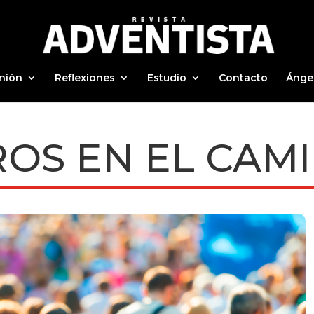
nión
Reflexiones
Estudio
Contacto
Ánge
OS EN EL CAM