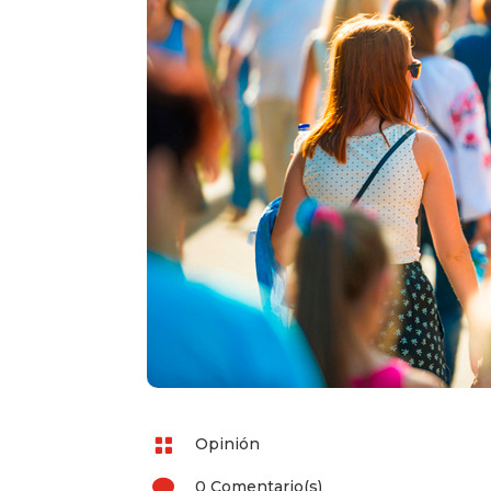

Opinión

0 Comentario(s)