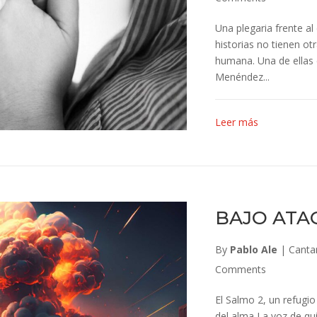
Una plegaria frente al
historias no tienen otr
humana. Una de ellas 
Menéndez...
Leer más
BAJO ATA
By
Pablo Ale
|
Cantan
Comments
El Salmo 2, un refugio
del alma La voz de qu