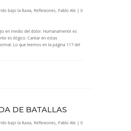
do bajo la lluvia
,
Reflexiones
,
Pablo Ale
|
0
ugio en medio del dolor. Humanamente es
te es ilógico. Cantar en estas
normal. Lo que leemos en la página 117 del
A DE BATALLAS
do bajo la lluvia
,
Reflexiones
,
Pablo Ale
|
0