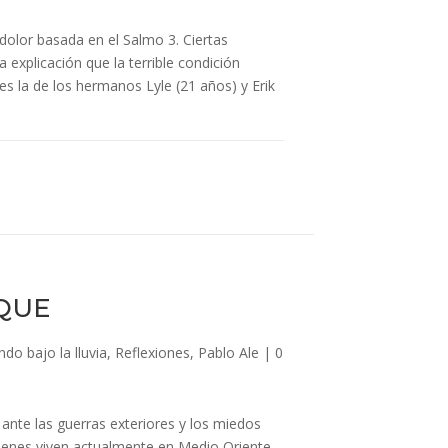
 dolor basada en el Salmo 3. Ciertas
a explicación que la terrible condición
es la de los hermanos Lyle (21 años) y Erik
QUE
do bajo la lluvia
,
Reflexiones
,
Pablo Ale
|
0
 ante las guerras exteriores y los miedos
ienes viven actualmente en Medio Oriente