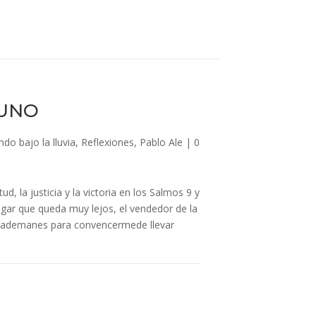
 UNO
do bajo la lluvia
,
Reflexiones
,
Pablo Ale
|
0
d, la justicia y la victoria en los Salmos 9 y
ugar que queda muy lejos, el vendedor de la
n ademanes para convencermede llevar