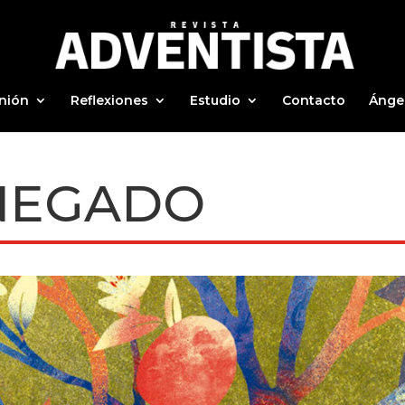
nión
Reflexiones
Estudio
Contacto
Ánge
NEGADO