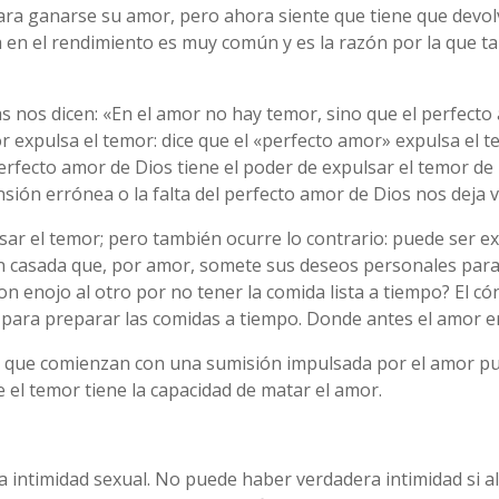
para ganarse su amor, pero ahora siente que tiene que devolv
n el rendimiento es muy común y es la razón por la que tan
ras nos dicen: «En el amor no hay temor, sino que el perfecto
mor expulsa el temor: dice que el «perfecto amor» expulsa el 
perfecto amor de Dios tiene el poder de expulsar el temor d
ión errónea o la falta del perfecto amor de Dios nos deja v
sar el temor; pero también ocurre lo contrario: puede ser e
 casada que, por amor, somete sus deseos personales para 
 enojo al otro por no tener la comida lista a tiempo? El cón
para preparar las comidas a tiempo. Donde antes el amor er
s que comienzan con una sumisión impulsada por el amor pu
el temor tiene la capacidad de matar el amor.
la intimidad sexual. No puede haber verdadera intimidad si 