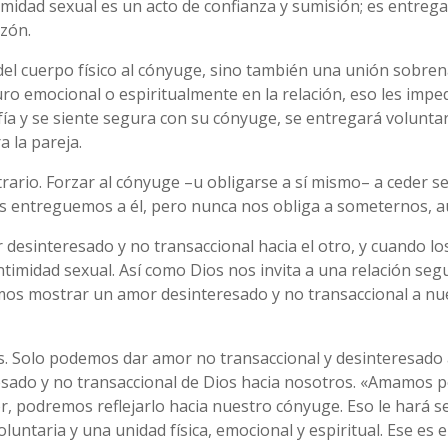
imidad sexual es un acto de confianza y sumisión; es entreg
azón.
 del cuerpo físico al cónyuge, sino también una unión sobren
uro emocional o espiritualmente en la relación, eso les imp
fía y se siente segura con su cónyuge, se entregará volunt
a la pareja.
ario. Forzar al cónyuge –u obligarse a sí mismo– a ceder s
os entreguemos a él, pero nunca nos obliga a someternos, a
esinteresado y no transaccional hacia el otro, y cuando lo
timidad sexual. Así como Dios nos invita a una relación segu
amos mostrar un amor desinteresado y no transaccional a n
. Solo podemos dar amor no transaccional y desinteresado
sado y no transaccional de Dios hacia nosotros. «Amamos po
 podremos reflejarlo hacia nuestro cónyuge. Eso le hará se
untaria y una unidad física, emocional y espiritual. Ese es 