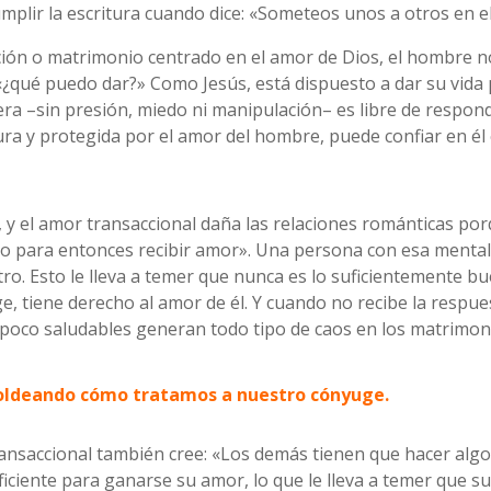
plir la escritura cuando dice: «Someteos unos a otros en el 
ción o matrimonio centrado en el amor de Dios, el hombre no
¿qué puedo dar?» Como Jesús, está dispuesto a dar su vida 
 –sin presión, miedo ni manipulación– es libre de responde
a y protegida por el amor del hombre, puede confiar en él
, y el amor transaccional daña las relaciones románticas po
lgo para entonces recibir amor». Una persona con esa ment
tro. Esto le lleva a temer que nunca es lo suficientemente b
e, tiene derecho al amor de él. Y cuando no recibe la respue
poco saludables generan todo tipo de caos en los matrimon
oldeando cómo tratamos a nuestro cónyuge.
ansaccional también cree: «Los demás tienen que hacer algo 
ficiente para ganarse su amor, lo que le lleva a temer que s