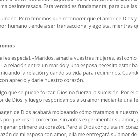
a desinteresada. Esta verdad es fundamental para que las 
humano. Pero tenemos que reconocer que el amor de Dios y
 amor humano tiende a ser transaccional y egoísta, mientras 
monios
l es especial. «Maridos, amad a vuestras mujeres, así como C
o. La relación entre un marido y una esposa necesita estar ba
iciando la relación y dando su vida para redimirnos. Cuan
on aprecio y darle nuestro corazón.
go que se puede forzar. Dios no fuerza la sumisión. Por el c
 de Dios, y luego respondamos a su amor mediante una fel
magen de Dios acabará moldeando cómo tratamos a nuestro c
 porque «es lo correcto», sin antes experimentar su amor, 
 ganar primero su corazón. Pero si Dios conquista mi cora
orazón de mi esposa con amor, ella me entregará su amor d