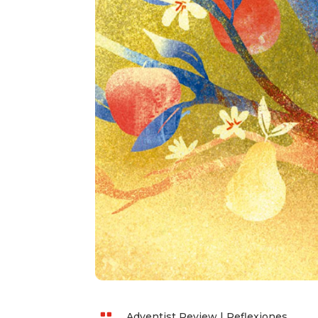

Adventist Review
|
Reflexiones