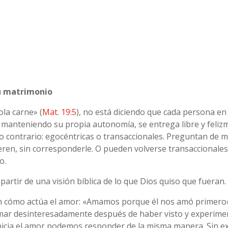
su matrimonio
ola carne» (
Mat. 19:5
), no está diciendo que cada persona e
na, manteniendo su propia autonomía, se entrega libre y fel
lo contrario: egocéntricas o transaccionales. Preguntan de 
ieren, sin corresponderle. O pueden volverse transaccionale
o.
artir de una visión bíblica de lo que Dios quiso que fueran.
an cómo actúa el amor: «Amamos porque él nos amó primero» (
mar desinteresadamente después de haber visto y experime
inicia el amor podemos responder de la misma manera. Sin 