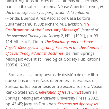
bíblica. Algunos autores de las últimas dos décadas
han escrito sobre este tema. Véase Alberto Treiyer,
El
Día de la Expiación y la purificación del Santuario
(Florida, Buenos Aires: Asociación Casa Editora
Sudamericana, 1988); Richard M. Davidson,
“In
Confirmation of the Sanctuary Message”
,
Journal of
the Adventist Theological Society
2, N° 1 (1991), pp. 93-
114; Alberto R. Timm,
The Sanctuary and the Three
Angels’ Messages: Integrating Factors in the Development
of Seventh-day Adventist Doctrines
(Berrien Springs,
Michigan: Adventist Theological Society Publications,
1995 ©, 2002).
2
Son varias las propuestas de división de este libro
que se basan en énfasis diferentes: las escenas del
Santuario; los paréntesis entre escenarios; etc. Véase
Ranko Stefanovic,
Revelation of Jesus Christ
(Berrien
Springs, Michigan: Andrews University Press, 2002),
pp. 43-45; Jacques Doukhan
,
Secretos del Apocalipsis
;