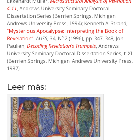
Ekkehardt Müller,
Microstructural Analysis of Revelation
4-11
, Andrews University Seminary Doctoral
Dissertation Series (Berrien Springs, Michigan:
Andrews University Press, 1994); Kenneth A. Strand,
“Mysterious Apocalypse: Interpreting the Book of
Revelation”
,
AUSS
, 34, Nº 2 (1996), pp. 347, 348; Jon
Paulien,
Decoding Revelation’s Trumpets
, Andrews
University Seminary Doctoral Dissertation Series, t. XI
(Berrien Springs, Michigan: Andrews University Press,
1987).
Leer más: