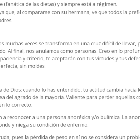
 (fanática de las dietas) y siempre está a régimen.
ya que, al compararse con su hermana, ve que todos la prefie
adres.
muchas veces se transforma en una cruz difícil de llevar,
ndo. Al final, nos anulamos como personas. Creo en lo prof
paciencia y criterio, te aceptarán con tus virtudes y tus de
perfecta, sin moldes.
a de Dios; cuando lo has entendido, tu actitud cambia hacia 
a del agrado de la mayoría. Valiente para perder aquellas co
en lo correcto.
 a reconocer a una persona anoréxica y/o bulímica. La anore
conde y niega su condición de enfermo.
uda, pues la pérdida de peso en sí no se considera un proble