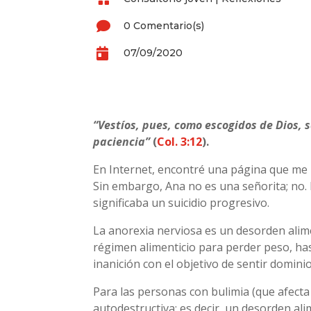

0 Comentario(s)

07/09/2020
“Vestíos, pues, como escogidos de Dios,
paciencia”
(
Col. 3:12
).
En Internet, encontré una página que me 
Sin embargo, Ana no es una señorita; no. E
significaba un suicidio progresivo.
La anorexia nerviosa es un desorden aliment
régimen alimenticio para perder peso, hast
inanición con el objetivo de sentir domin
Para las personas con bulimia (que afecta
autodestructiva; es decir, un desorden al