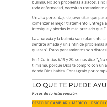
bulimia. No son problemas aislados, sin
toda enfermedad, necesitan tratamiento de
Un alto porcentaje de jovencitas que pas
comenzar el mejor tratamiento. Entrega a
intoxique y pierdas lo más preciado que Dio
La anorexia y la bulimia son solamente la
sentirte amada y un sinfín de problemas adi
quieren”. Estos pensamientos son distors
En 1 Corintios 6:19 y 20, se nos dice: “¿No
ti misma, porque Dios te compró con un al
donde Dios habita. Conságralo por completo
LO QUE TE PUEDE AY
Pasos de la intervención
:
DESEO DE CAMBIAR + MÉDICO + PSICÓLO