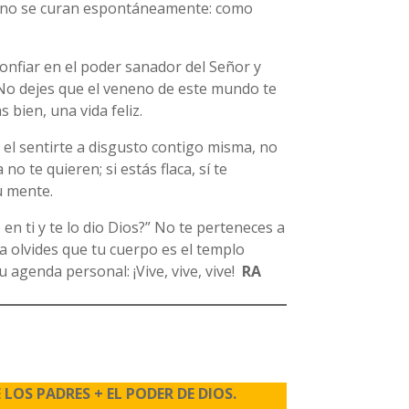
s no se curan espontáneamente: como
onfiar en el poder sanador del Señor y
 No dejes que el veneno de este mundo te
 bien, una vida feliz.
 el sentirte a disgusto contigo misma, no
o te quieren; si estás flaca, sí te
tu mente.
 en ti y te lo dio Dios?” No te perteneces a
a olvides que tu cuerpo es el templo
 agenda personal: ¡Vive, vive, vive!
RA
OS PADRES + EL PODER DE DIOS.