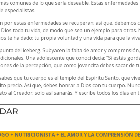
o más comunes de lo que sería deseable. Estas enfermedade
 especialistas.
an por estas enfermedades se recuperan; así que, debemos c
 Dios toda tu vida, de modo que sea un ejemplo para otras.
s te ha dado: tu propia voluntad y una vida para que la vivas
 punta del iceberg. Subyacen la falta de amor y comprensión,
cionales. Una adolescente que conocí decía: “Si estás gorda n
iones de la percepción, que como jovencita debes sacar de 
 sabes que tu cuerpo es el templo del Espíritu Santo, que vive
to precio. Así que, debes honrar a Dios con tu cuerpo. Nunc
 al Creador; solo así sanarás. Y escribe todos los días en tu
UDAR
GO + NUTRICIONISTA + EL AMOR Y LA COMPRENSIÓN DE L