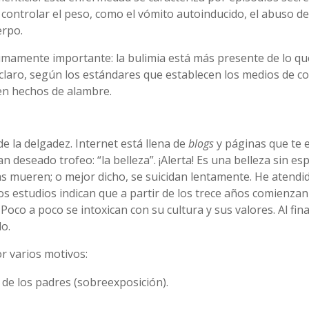
ntrolar el peso, como el vómito autoinducido, el abuso de l
erpo.
sumamente importante: la bulimia está más presente de lo qu
claro, según los estándares que establecen los medios de com
en hechos de alambre.
de la delgadez. Internet está llena de
blogs
y páginas que te e
n deseado trofeo: “la belleza”. ¡Alerta! Es una belleza sin 
 mueren; o mejor dicho, se suicidan lentamente. He atendi
los estudios indican que a partir de los trece años comienza
. Poco a poco se intoxican con su cultura y sus valores. Al fin
o.
r varios motivos:
 de los padres (sobreexposición).