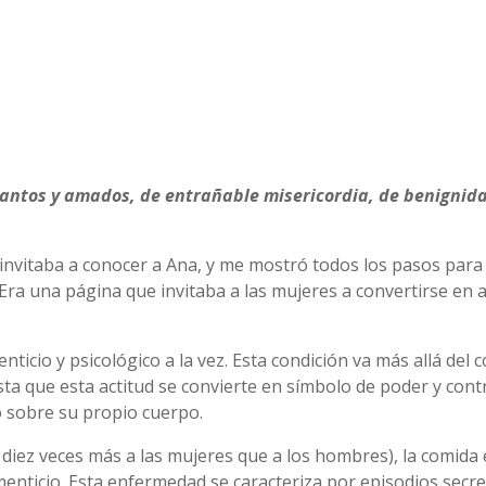
 santos y amados, de entrañable misericordia, de benign
invitaba a conocer a Ana, y me mostró todos los pasos para
ra una página que invitaba a las mujeres a convertirse en ano
icio y psicológico a la vez. Esta condición va más allá del c
a que esta actitud se convierte en símbolo de poder y control.
io sobre su propio cuerpo.
 diez veces más a las mujeres que a los hombres), la comida 
imenticio. Esta enfermedad se caracteriza por episodios secr