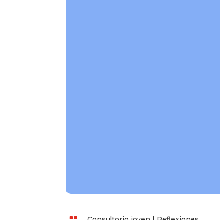

Consultorio joven
|
Reflexiones