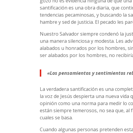
gozo no es evidencia ninguna de que una p
santificación es una obra diaria, que con
tendencias pecaminosas, y buscando la san
hambre y sed de justicia. El pecado les p
Nuestro Salvador siempre condenó la justi
una manera silenciosa y modesta. Les advir
alabados u honrados por los hombres, sin
ser alabados por los hombres, no recibirí
«Los pensamientos y sentimientos reb
La verdadera santificación es una complet
la voz de Jesús despierta una nueva vida
opinión como una norma para medir lo corr
están siempre temerosos, no sea que, al f
cuales se basa.
Cuando algunas personas pretenden estar s