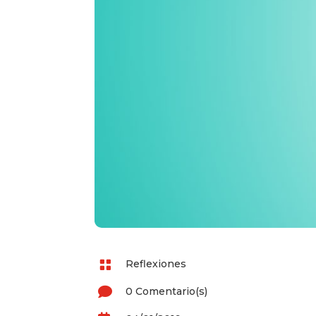

Reflexiones

0 Comentario(s)