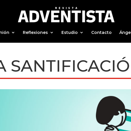
nión
Reflexiones
Estudio
Contacto
Ánge
A SANTIFICACI