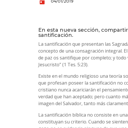

04/01/2019
En esta nueva sección, compartire
santificación.
L
a santificación que presentan las Sagradas
concepto de una consagración integral. El
de paz os santifique por completo; y todo
Jesucristo” (1 Tes. 5:23).
Existe en el mundo religioso una teoría so
que profesan poseer la santificación no 
cristiano nunca acariciarán el pensamient
verdad que han aceptado; pero cuanto más 
imagen del Salvador, tanto más clarament
La santificación bíblica no consiste en 
constituyan su criterio. Cuando se sienten