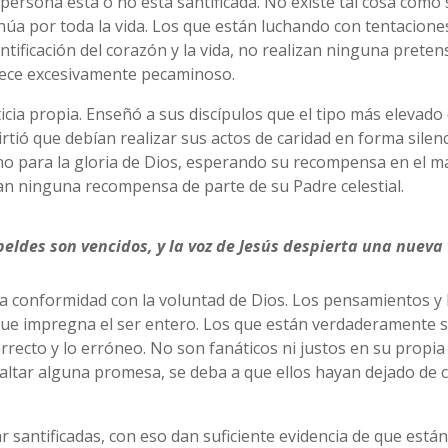
ersona está o no está santificada. No existe tal cosa como 
tinúa por toda la vida. Los que están luchando con tentacion
tificación del corazón y la vida, no realizan ninguna prete
arece excesivamente pecaminoso.
cia propia. Enseñó a sus discípulos que el tipo más elevado 
tió que debían realizar sus actos de caridad en forma silenc
o para la gloria de Dios, esperando su recompensa en el má
an ninguna recompensa de parte de su Padre celestial.
eldes son vencidos, y la voz de Jesús despierta una nueva 
a conformidad con la voluntad de Dios. Los pensamientos y 
 que impregna el ser entero. Los que están verdaderamente 
ecto y lo erróneo. No son fanáticos ni justos en su propia 
altar alguna promesa, se deba a que ellos hayan dejado de c
antificadas, con eso dan suficiente evidencia de que están 