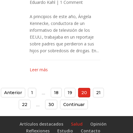
Eduardo Kahl
|
1 Comment
A principios de este año, Ángela
Kennecke, conductora de un
informativo de televisión de los
EE.UU., trabajaba en un reportaje
sobre padres que perdieron a sus
hijos por sobredosis de drogas. En...
Leer más
Anterior
1
18
19
20
21
…
22
30
Continuar
…
Artículos destacados
Salud
Opinión
Reflexiones
Estudio
Contacto