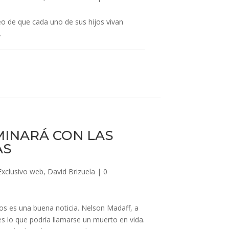
eo de que cada uno de sus hijos vivan
.
MINARÁ CON LAS
AS
Exclusivo web
,
David Brizuela
|
0
ios es una buena noticia. Nelson Madaff, a
es lo que podría llamarse un muerto en vida.