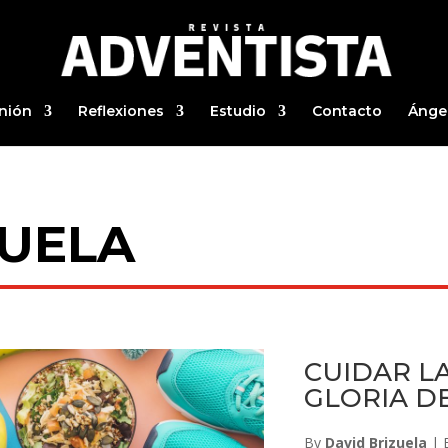
nión
Reflexiones
Estudio
Contacto
Ánge
ZUELA
CUIDAR L
GLORIA D
By
David Brizuela
|