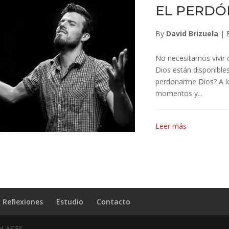
EL PERDÓ
By
David Brizuela
|
No necesitamos vivir c
Dios están disponible
perdonarme Dios? A lo
momentos y...
Leer más
Reflexiones
Estudio
Contacto
al ACES