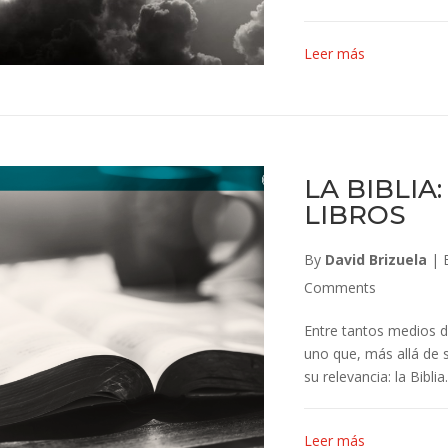
Leer más
LA BIBLIA
LIBROS
By
David Brizuela
|
Comments
Entre tantos medios d
uno que, más allá de s
su relevancia: la Bibli
Leer más