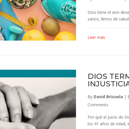
Dios tiene el vivo des
sanos, llenos de salud
Leer más
DIOS TER
INJUSTICI
By
David Brizuela
|
Comments
Por qué el Juicio de D
los 41 años de edad, 