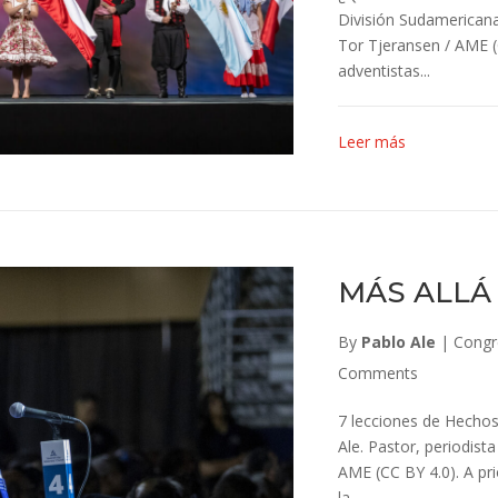
División Sudamericana?
Tor Tjeransen / AME (
adventistas...
Leer más
MÁS ALLÁ
By
Pablo Ale
|
Congr
Comments
7 lecciones de Hecho
Ale. Pastor, periodista
AME (CC BY 4.0). A pri
la...