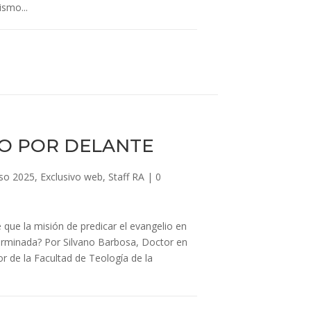
ismo...
ÍO POR DELANTE
so 2025
,
Exclusivo web
,
Staff RA
|
0
e que la misión de predicar el evangelio en
erminada? Por Silvano Barbosa, Doctor en
r de la Facultad de Teología de la