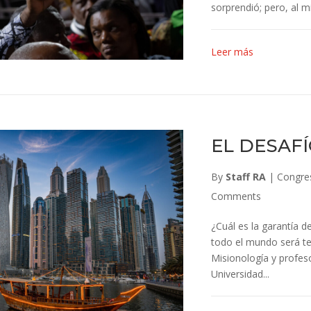
sorprendió; pero, al m
Leer más
EL DESAF
By
Staff RA
|
Congre
Comments
¿Cuál es la garantía d
todo el mundo será t
Misionología y profeso
Universidad...