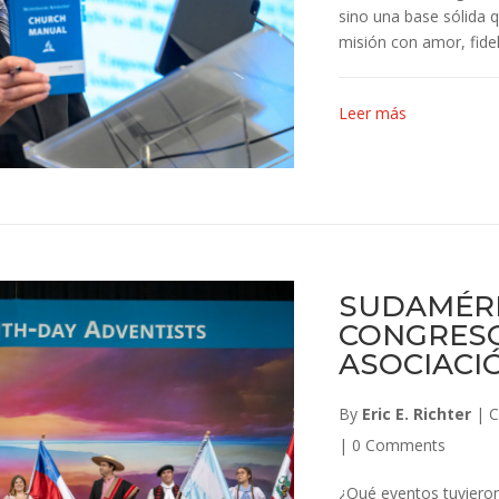
sino una base sólida q
misión con amor, fidel
Leer más
SUDAMÉRI
CONGRESO
ASOCIACI
By
Eric E. Richter
|
C
|
0 Comments
¿Qué eventos tuvieron 