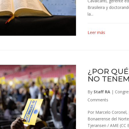
Cavalcanti, gerente ed
Brasileira y doctoran
la...
Leer más
¿POR QUÉ
NO TENEM
By
Staff RA
|
Congre
Comments
Por Marcelo Coronel, 
Bonaerense del Norte,
Tjeransen / AME (CC B