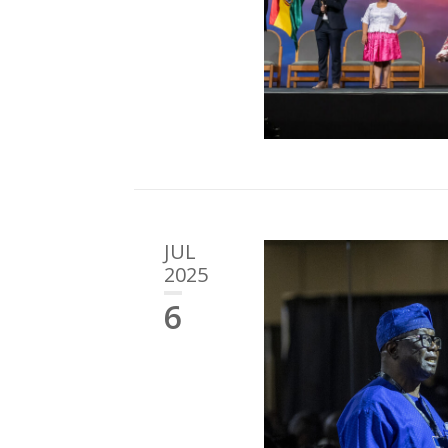
JUL
2025
6