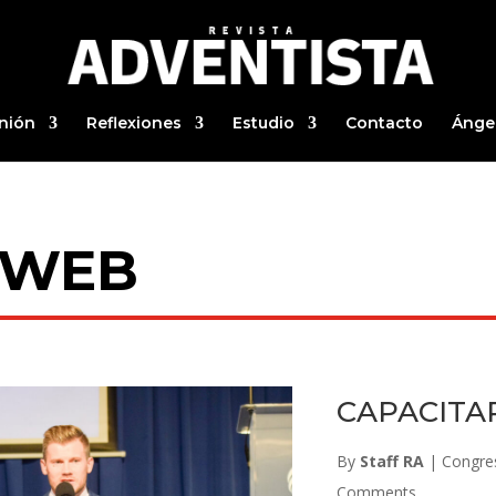
nión
Reflexiones
Estudio
Contacto
Ánge
 WEB
CAPACITA
By
Staff RA
|
Congre
Comments